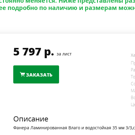
стоянно меняется. Ниже представлены ра
ее подробно по наличию и размерам можн
5 797
р.
за лист
Х
П
Р
ЗАКАЗАТЬ
Т
С
М
В
Ц
Описание
Фанера Ламинированная Влаго и водостойкая 35 мм 3/3,с