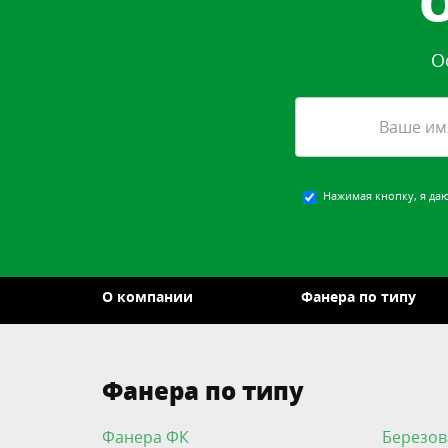
О
Нажимая кнопку, я да
О компании
Фанера по типу
Фанера по типу
Фанера ФК
Березов