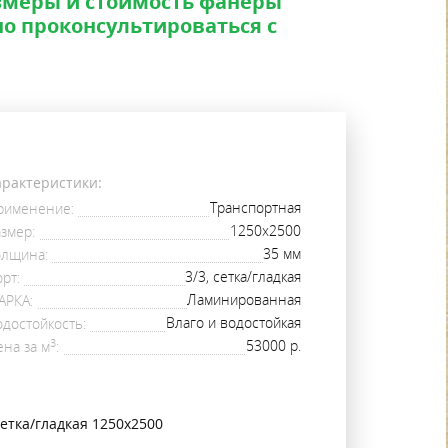
змеры и стоимость фанеры
о проконсультироваться с
арактеристики:
Транспортная
рименение
1250х2500
азмер
35 мм
олщина
3/3, сетка/гладкая
орт
Ламинированная
АРКА
Влаго и водостойкая
одостойкость
3
53000 р.
ена за м
етка/гладкая 1250х2500