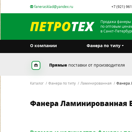
fanerasklad@yandex.ru
+7 (921) 96
Продажа фанеры
по оптовым цена
в Санкт-Петербур
О компании
Фанера по типу
Прямые
поставки от производителя
Каталог
Фанера по типу
Ламинированная
Фанера Л
Фанера Ламинированная Вл