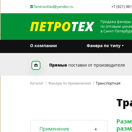
fanerasklad@yandex.ru
+7 (921) 96
Продажа фанеры
по оптовым цена
в Санкт-Петербур
О компании
Фанера по типу
Прямые
поставки от производителя
Каталог
Фанера по применению
Транспортная
Тр
Разм
разм
Применение