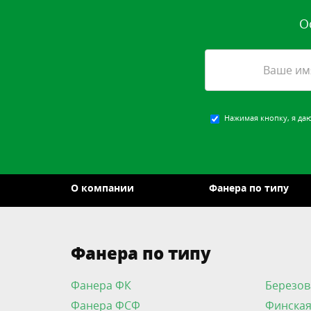
О
Нажимая кнопку, я да
О компании
Фанера по типу
Фанера по типу
Фанера ФК
Березов
Фанера ФСФ
Финская