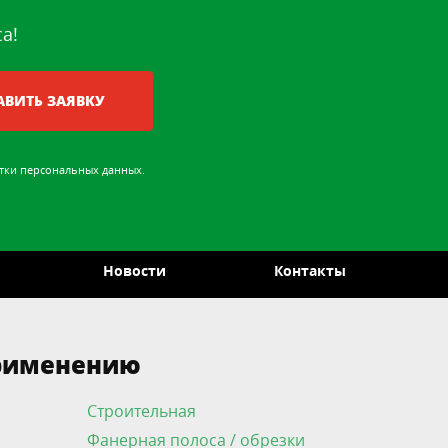
а!
АВИТЬ ЗАЯВКУ
тки персональных данных
.
Новости
Контакты
применению
Строительная
Фанерная полоса / обрезки