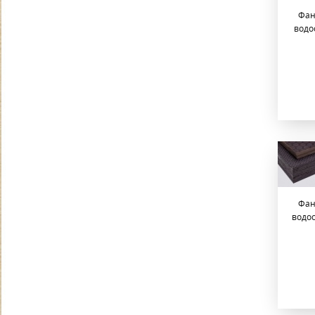
Фан
водо
Фан
водос