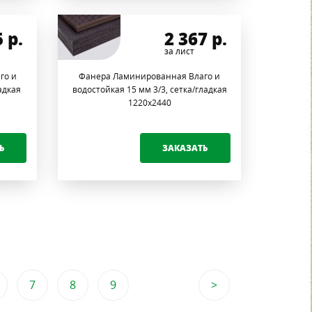
5
р.
2 367
р.
за лист
го и
Фанера Ламинированная Влаго и
адкая
водостойкая 15 мм 3/3, сетка/гладкая
1220х2440
Ь
ЗАКАЗАТЬ
7
8
9
>