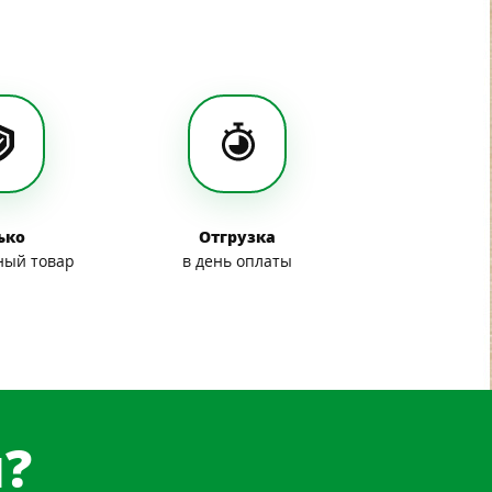
ько
Отгрузка
ный товар
в день оплаты
?