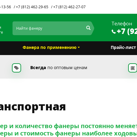
1-13-56
+7 (812) 462-29-65
+7 (812) 462-27-07
Телефон
м
+7 (9
ге
Фанера по применению
Прайс-лис
Всегда
по оптовым ценам
анспортная
ер и количество фанеры постоянно меняе
еры и стоимость фанеры наиболее ходовы