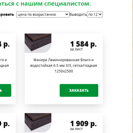
ться с нашим специалистом.
ировать
Выводить
4
р.
1 584
р.
за лист
го и
Фанера Ламинированная Влаго и
адкая
водостойкая 6.5 мм 3/3, сетка/гладкая
1250х2500
Ь
ЗАКАЗАТЬ
9
р.
1 909
р.
за лист