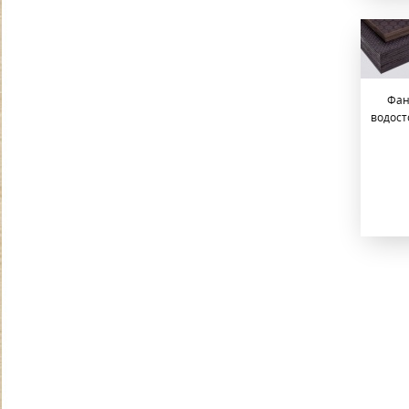
Фан
водост